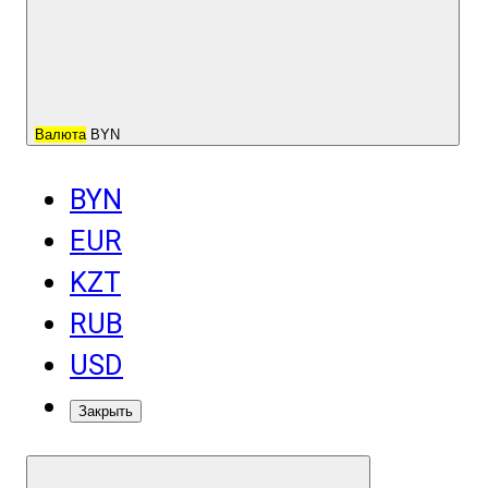
Валюта
BYN
BYN
EUR
KZT
RUB
USD
Закрыть