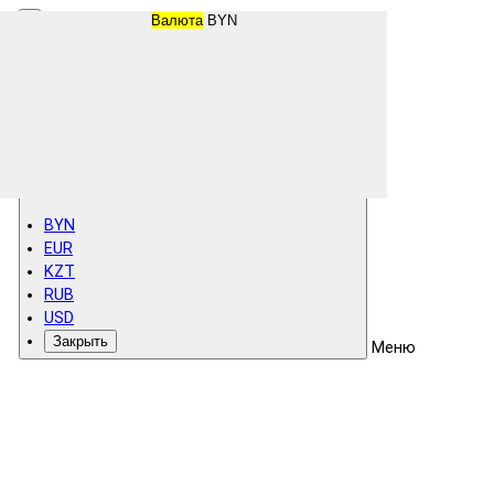
Валюта
BYN
BYN
EUR
KZT
RUB
USD
Закрыть
Меню