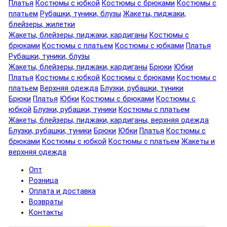
Платья
Костюмы с юбкой
Костюмы с брюками
Костюмы с
платьем
Рубашки, туники, блузы
Жакеты, пиджаки,
блейзеры, жилетки
Жакеты, блейзеры, пиджаки, кардиганы
Костюмы с
брюками
Костюмы с платьем
Костюмы с юбками
Платья
Рубашки, туники, блузы
Жакеты, блейзеры, пиджаки, кардиганы
Брюки
Юбки
Платья
Костюмы с юбкой
Костюмы с брюками
Костюмы с
платьем
Верхняя одежда
Блузки, рубашки, туники
Брюки
Платья
Юбки
Костюмы с брюками
Костюмы с
юбкой
Блузки, рубашки, туники
Костюмы с платьем
Жакеты, блейзеры, пиджаки, кардиганы, верхняя одежда
Блузки, рубашки, туники
Брюки
Юбки
Платья
Костюмы с
брюками
Костюмы с юбкой
Костюмы с платьем
Жакеты и
верхняя одежда
Опт
Розница
Оплата и доставка
Возвраты
Контакты