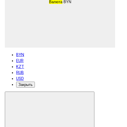
Валюта
BYN
BYN
EUR
KZT
RUB
USD
Закрыть