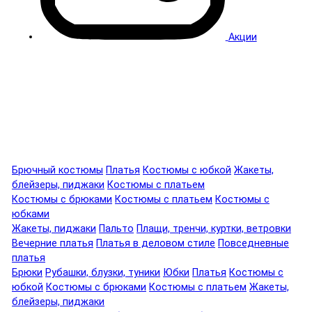
Акции
Брючный костюмы
Платья
Костюмы с юбкой
Жакеты,
блейзеры, пиджаки
Костюмы с платьем
Костюмы с брюками
Костюмы с платьем
Костюмы с
юбками
Жакеты, пиджаки
Пальто
Плащи, тренчи, куртки, ветровки
Вечерние платья
Платья в деловом стиле
Повседневные
платья
Брюки
Рубашки, блузки, туники
Юбки
Платья
Костюмы с
юбкой
Костюмы с брюками
Костюмы с платьем
Жакеты,
блейзеры, пиджаки