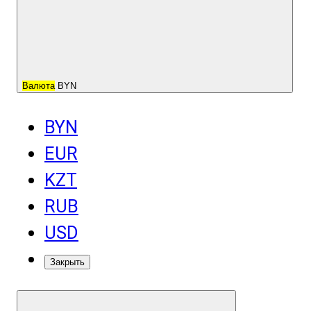
Валюта
BYN
BYN
EUR
KZT
RUB
USD
Закрыть