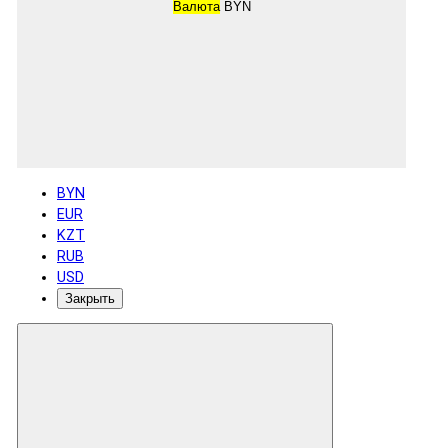
Валюта
BYN
BYN
EUR
KZT
RUB
USD
Закрыть