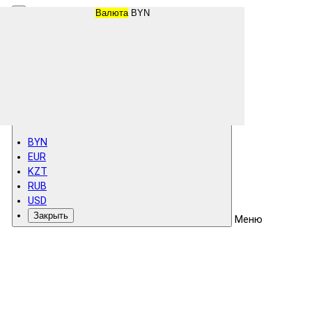
Валюта
BYN
BYN
EUR
KZT
RUB
USD
Закрыть
Меню