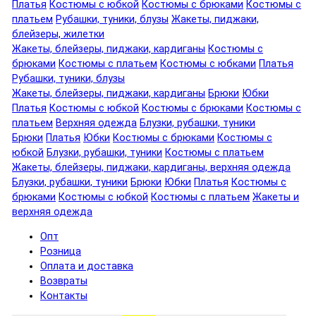
Платья
Костюмы с юбкой
Костюмы с брюками
Костюмы с
платьем
Рубашки, туники, блузы
Жакеты, пиджаки,
блейзеры, жилетки
Жакеты, блейзеры, пиджаки, кардиганы
Костюмы с
брюками
Костюмы с платьем
Костюмы с юбками
Платья
Рубашки, туники, блузы
Жакеты, блейзеры, пиджаки, кардиганы
Брюки
Юбки
Платья
Костюмы с юбкой
Костюмы с брюками
Костюмы с
платьем
Верхняя одежда
Блузки, рубашки, туники
Брюки
Платья
Юбки
Костюмы с брюками
Костюмы с
юбкой
Блузки, рубашки, туники
Костюмы с платьем
Жакеты, блейзеры, пиджаки, кардиганы, верхняя одежда
Блузки, рубашки, туники
Брюки
Юбки
Платья
Костюмы с
брюками
Костюмы с юбкой
Костюмы с платьем
Жакеты и
верхняя одежда
Опт
Розница
Оплата и доставка
Возвраты
Контакты