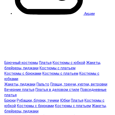
Акции
Брючный костюмы
Платья
Костюмы с юбкой
Жакеты,
блейзеры, пиджаки
Костюмы с платьем
Костюмы с брюками
Костюмы с платьем
Костюмы с
юбками
Жакеты, пиджаки
Пальто
Плащи, тренчи, куртки, ветровки
Вечерние платья
Платья в деловом стиле
Повседневные
платья
Брюки
Рубашки, блузки, туники
Юбки
Платья
Костюмы с
юбкой
Костюмы с брюками
Костюмы с платьем
Жакеты,
блейзеры, пиджаки