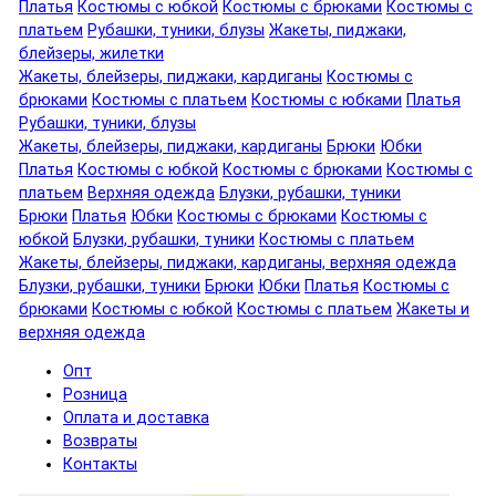
Платья
Костюмы с юбкой
Костюмы с брюками
Костюмы с
платьем
Рубашки, туники, блузы
Жакеты, пиджаки,
блейзеры, жилетки
Жакеты, блейзеры, пиджаки, кардиганы
Костюмы с
брюками
Костюмы с платьем
Костюмы с юбками
Платья
Рубашки, туники, блузы
Жакеты, блейзеры, пиджаки, кардиганы
Брюки
Юбки
Платья
Костюмы с юбкой
Костюмы с брюками
Костюмы с
платьем
Верхняя одежда
Блузки, рубашки, туники
Брюки
Платья
Юбки
Костюмы с брюками
Костюмы с
юбкой
Блузки, рубашки, туники
Костюмы с платьем
Жакеты, блейзеры, пиджаки, кардиганы, верхняя одежда
Блузки, рубашки, туники
Брюки
Юбки
Платья
Костюмы с
брюками
Костюмы с юбкой
Костюмы с платьем
Жакеты и
верхняя одежда
Опт
Розница
Оплата и доставка
Возвраты
Контакты