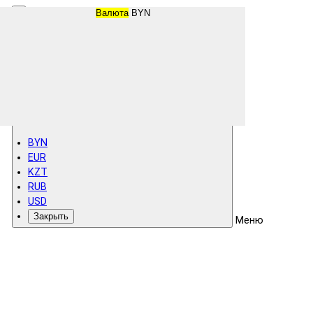
Валюта
BYN
BYN
EUR
KZT
RUB
USD
Закрыть
Меню