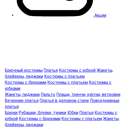
Акции
Брючный костюмы
Платья
Костюмы с юбкой
Жакеты,
блейзеры, пиджаки
Костюмы с платьем
Костюмы с брюками
Костюмы с платьем
Костюмы с
юбками
Жакеты, пиджаки
Пальто
Плащи, тренчи, куртки, ветровки
Вечерние платья
Платья в деловом стиле
Повседневные
платья
Брюки
Рубашки, блузки, туники
Юбки
Платья
Костюмы с
юбкой
Костюмы с брюками
Костюмы с платьем
Жакеты,
блейзеры, пиджаки