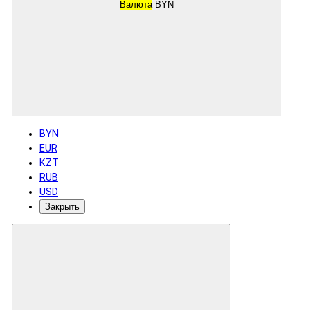
Валюта
BYN
BYN
EUR
KZT
RUB
USD
Закрыть