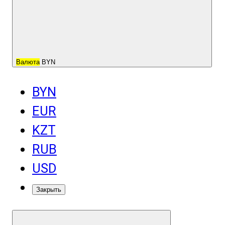
Валюта
BYN
BYN
EUR
KZT
RUB
USD
Закрыть