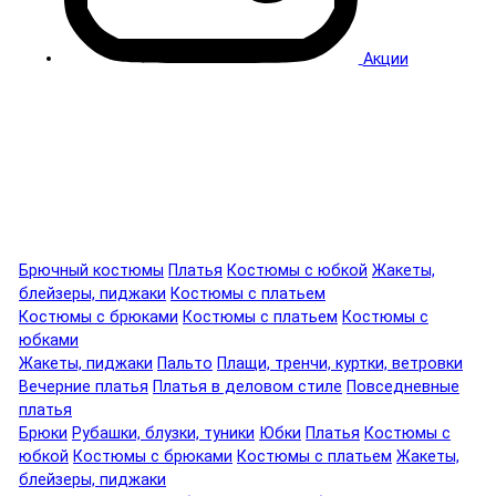
Акции
Брючный костюмы
Платья
Костюмы с юбкой
Жакеты,
блейзеры, пиджаки
Костюмы с платьем
Костюмы с брюками
Костюмы с платьем
Костюмы с
юбками
Жакеты, пиджаки
Пальто
Плащи, тренчи, куртки, ветровки
Вечерние платья
Платья в деловом стиле
Повседневные
платья
Брюки
Рубашки, блузки, туники
Юбки
Платья
Костюмы с
юбкой
Костюмы с брюками
Костюмы с платьем
Жакеты,
блейзеры, пиджаки