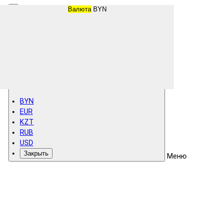
Валюта
BYN
BYN
EUR
KZT
RUB
USD
Закрыть
Меню