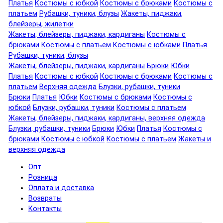
Платья
Костюмы с юбкой
Костюмы с брюками
Костюмы с
платьем
Рубашки, туники, блузы
Жакеты, пиджаки,
блейзеры, жилетки
Жакеты, блейзеры, пиджаки, кардиганы
Костюмы с
брюками
Костюмы с платьем
Костюмы с юбками
Платья
Рубашки, туники, блузы
Жакеты, блейзеры, пиджаки, кардиганы
Брюки
Юбки
Платья
Костюмы с юбкой
Костюмы с брюками
Костюмы с
платьем
Верхняя одежда
Блузки, рубашки, туники
Брюки
Платья
Юбки
Костюмы с брюками
Костюмы с
юбкой
Блузки, рубашки, туники
Костюмы с платьем
Жакеты, блейзеры, пиджаки, кардиганы, верхняя одежда
Блузки, рубашки, туники
Брюки
Юбки
Платья
Костюмы с
брюками
Костюмы с юбкой
Костюмы с платьем
Жакеты и
верхняя одежда
Опт
Розница
Оплата и доставка
Возвраты
Контакты