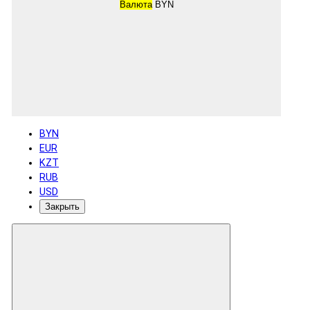
Валюта
BYN
BYN
EUR
KZT
RUB
USD
Закрыть